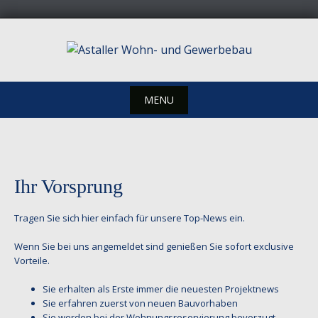
Skip
to
content
MENU
Skip
to
content
Ihr Vorsprung
Tragen Sie sich hier einfach für unsere Top-News ein.
Wenn Sie bei uns angemeldet sind genießen Sie sofort exclusive
Vorteile.
Sie erhalten als Erste immer die neuesten Projektnews
Sie erfahren zuerst von neuen Bauvorhaben
Sie werden bei der Wohnungsreservierung bevorzugt